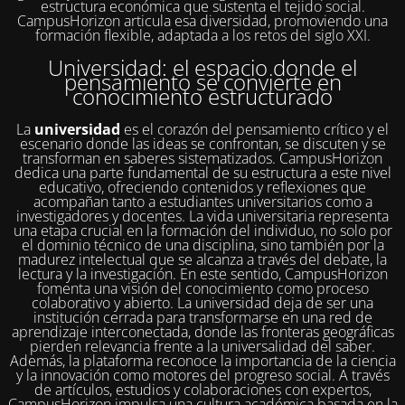
estructura económica que sustenta el tejido social.
CampusHorizon articula esa diversidad, promoviendo una
formación flexible, adaptada a los retos del siglo XXI.
Universidad: el espacio donde el
pensamiento se convierte en
conocimiento estructurado
La
universidad
es el corazón del pensamiento crítico y el
escenario donde las ideas se confrontan, se discuten y se
transforman en saberes sistematizados. CampusHorizon
dedica una parte fundamental de su estructura a este nivel
educativo, ofreciendo contenidos y reflexiones que
acompañan tanto a estudiantes universitarios como a
investigadores y docentes. La vida universitaria representa
una etapa crucial en la formación del individuo, no solo por
el dominio técnico de una disciplina, sino también por la
madurez intelectual que se alcanza a través del debate, la
lectura y la investigación. En este sentido, CampusHorizon
fomenta una visión del conocimiento como proceso
colaborativo y abierto. La universidad deja de ser una
institución cerrada para transformarse en una red de
aprendizaje interconectada, donde las fronteras geográficas
pierden relevancia frente a la universalidad del saber.
Además, la plataforma reconoce la importancia de la ciencia
y la innovación como motores del progreso social. A través
de artículos, estudios y colaboraciones con expertos,
CampusHorizon impulsa una cultura académica basada en la