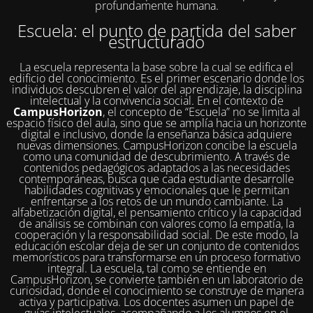
profundamente humana.
Escuela: el punto de partida del saber
estructurado
La escuela representa la base sobre la cual se edifica el
edificio del conocimiento. Es el primer escenario donde los
individuos descubren el valor del aprendizaje, la disciplina
intelectual y la convivencia social. En el contexto de
CampusHorizon
, el concepto de “Escuela” no se limita al
espacio físico del aula, sino que se amplía hacia un horizonte
digital e inclusivo, donde la enseñanza básica adquiere
nuevas dimensiones. CampusHorizon concibe la escuela
como una comunidad de descubrimiento. A través de
contenidos pedagógicos adaptados a las necesidades
contemporáneas, busca que cada estudiante desarrolle
habilidades cognitivas y emocionales que le permitan
enfrentarse a los retos de un mundo cambiante. La
alfabetización digital, el pensamiento crítico y la capacidad
de análisis se combinan con valores como la empatía, la
cooperación y la responsabilidad social. De este modo, la
educación escolar deja de ser un conjunto de contenidos
memorísticos para transformarse en un proceso formativo
integral. La escuela, tal como se entiende en
CampusHorizon, se convierte también en un laboratorio de
curiosidad, donde el conocimiento se construye de manera
activa y participativa. Los docentes asumen un papel de
guías intelectuales, acompañando a los alumnos en el