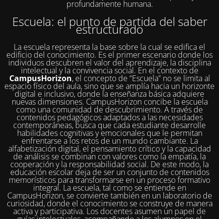
profundamente humana.
Escuela: el punto de partida del saber
estructurado
La escuela representa la base sobre la cual se edifica el
edificio del conocimiento. Es el primer escenario donde los
individuos descubren el valor del aprendizaje, la disciplina
intelectual y la convivencia social. En el contexto de
CampusHorizon
, el concepto de “Escuela” no se limita al
espacio físico del aula, sino que se amplía hacia un horizonte
digital e inclusivo, donde la enseñanza básica adquiere
nuevas dimensiones. CampusHorizon concibe la escuela
como una comunidad de descubrimiento. A través de
contenidos pedagógicos adaptados a las necesidades
contemporáneas, busca que cada estudiante desarrolle
habilidades cognitivas y emocionales que le permitan
enfrentarse a los retos de un mundo cambiante. La
alfabetización digital, el pensamiento crítico y la capacidad
de análisis se combinan con valores como la empatía, la
cooperación y la responsabilidad social. De este modo, la
educación escolar deja de ser un conjunto de contenidos
memorísticos para transformarse en un proceso formativo
integral. La escuela, tal como se entiende en
CampusHorizon, se convierte también en un laboratorio de
curiosidad, donde el conocimiento se construye de manera
activa y participativa. Los docentes asumen un papel de
guías intelectuales, acompañando a los alumnos en el