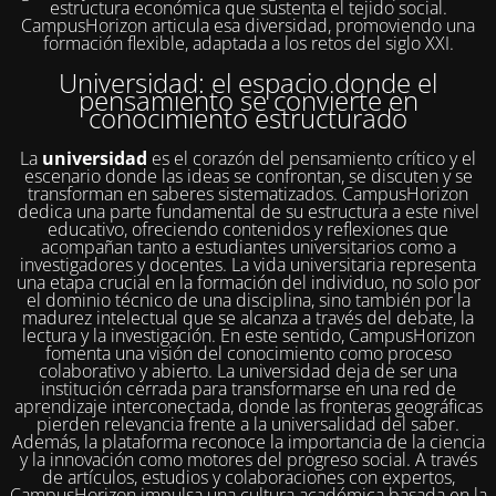
estructura económica que sustenta el tejido social.
CampusHorizon articula esa diversidad, promoviendo una
formación flexible, adaptada a los retos del siglo XXI.
Universidad: el espacio donde el
pensamiento se convierte en
conocimiento estructurado
La
universidad
es el corazón del pensamiento crítico y el
escenario donde las ideas se confrontan, se discuten y se
transforman en saberes sistematizados. CampusHorizon
dedica una parte fundamental de su estructura a este nivel
educativo, ofreciendo contenidos y reflexiones que
acompañan tanto a estudiantes universitarios como a
investigadores y docentes. La vida universitaria representa
una etapa crucial en la formación del individuo, no solo por
el dominio técnico de una disciplina, sino también por la
madurez intelectual que se alcanza a través del debate, la
lectura y la investigación. En este sentido, CampusHorizon
fomenta una visión del conocimiento como proceso
colaborativo y abierto. La universidad deja de ser una
institución cerrada para transformarse en una red de
aprendizaje interconectada, donde las fronteras geográficas
pierden relevancia frente a la universalidad del saber.
Además, la plataforma reconoce la importancia de la ciencia
y la innovación como motores del progreso social. A través
de artículos, estudios y colaboraciones con expertos,
CampusHorizon impulsa una cultura académica basada en la