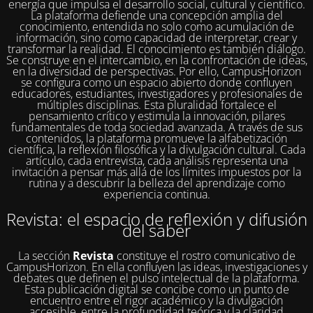
energía que impulsa el desarrollo social, cultural y científico.
La plataforma defiende una concepción amplia del
conocimiento, entendida no solo como acumulación de
información, sino como capacidad de interpretar, crear y
transformar la realidad. El conocimiento es también diálogo.
Se construye en el intercambio, en la confrontación de ideas,
en la diversidad de perspectivas. Por ello, CampusHorizon
se configura como un espacio abierto donde confluyen
educadores, estudiantes, investigadores y profesionales de
múltiples disciplinas. Esta pluralidad fortalece el
pensamiento crítico y estimula la innovación, pilares
fundamentales de toda sociedad avanzada. A través de sus
contenidos, la plataforma promueve la alfabetización
científica, la reflexión filosófica y la divulgación cultural. Cada
artículo, cada entrevista, cada análisis representa una
invitación a pensar más allá de los límites impuestos por la
rutina y a descubrir la belleza del aprendizaje como
experiencia continua.
Revista: el espacio de reflexión y difusión
del saber
La sección
Revista
constituye el rostro comunicativo de
CampusHorizon. En ella confluyen las ideas, investigaciones y
debates que definen el pulso intelectual de la plataforma.
Esta publicación digital se concibe como un punto de
encuentro entre el rigor académico y la divulgación
accesible, entre la profundidad teórica y la claridad